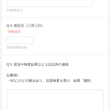
3,000字まで
Q４.発症日（◯月◯日）
*回答必須
日付文字列のみ
Q５.状況や検査結果など上記以外の連絡
記載例）
・9/1にのどの痛みあり。抗原検査を受け、結果「陽性」