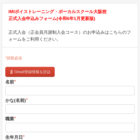
IMIボイストレーニング・ボーカルスクール大阪校
正式入会申込みフォーム(令和6年1月更新版)
正式入会（正会員月謝制入会コース）のお申込みはこちらのフ
ォームをご利用ください。
*回答必須
Gmail登録情報を読込
*
名前
*
かな(名前)
*
職業
*
生年月日