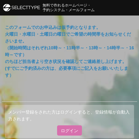
無料で作れるホームページ・
予約システム・メールフォーム
このフォームでのお申込みは仮予約となります。
火曜日・水曜日・土曜日の曜日でご希望の時間帯をお知らせくだ
さいませ。
（開始時間はそれぞれ10時～・11時半～・13時～・14時半～・16
時～です）
のちほど担当者より空き状況を確認してご連絡差し上げます。
(すでにご予約済みの方は、必要事項にご記入をお願いいたしま
す）
メンバー登録をされた方はログインすると、登録情報が自動入
力されます。
ログイン