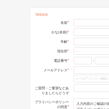
*回答必須
*
名前
*
かな(名前)
*
年齢
*
現住所
-
*
電話番号
*
メールアドレス
ご質問・ご要望などあ
りましたらどうぞ
プライバシーポリシー
入力内容のご確認の
*
の同意