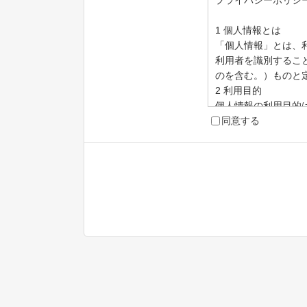
プライバシーポリシ
1 個人情報とは
「個人情報」とは、
利用者を識別するこ
のを含む。）ものと
2 利用目的
個人情報の利用目的
利用者の個人認証お
同意する
当センター利用に伴
当センターに関する
3 利用目的の特定
個人情報を取り扱う
4 利用の制限
あらかじめご本人の
を取得した場合にも
りではありません。
(1)法令に基づく場合
(2)人の生命、身
(3)公衆衛生の向
(4)国の機関若し