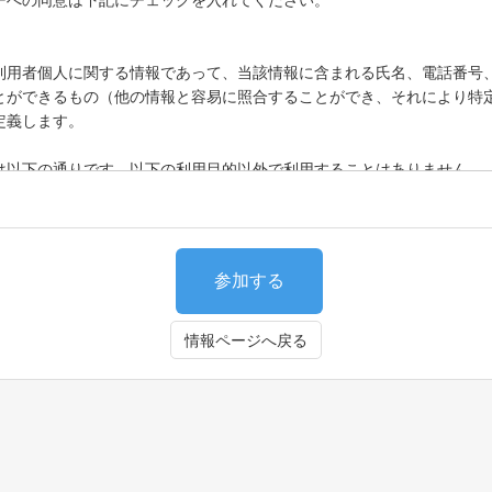
ーへの同意は下記にチェックを入れてください。
利用者個人に関する情報であって、当該情報に含まれる氏名、電話番号
とができるもの（他の情報と容易に照合することができ、それにより特
定義します。
は以下の通りです。以下の利用目的以外で利用することはありません。
よび利用者向け本センター業務の提供
う連絡・メールマガジン・各種セミナー/イベント等お知らせの配信・送
ご意見、お問い合わせ内容等への確認・回答
参加する
にあたって、その利用の目的を出来る限り特定します。
同意を得ず、利用目的の達成に必要な範囲を超えて個人情報を取扱うこ
、あらかじめご本人の同意を得ないで、利用目的の範囲を超えて取扱う
体又は財産の保護のために必要がある場合であって、本人の同意を得るこ
上又は児童の健全な育成の推進のために特に必要がある場合であって、本
くは地方公共団体又はその委託を受けた者が法令の定める事務を遂行する