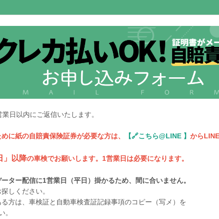
営業日以内にご返信いたします。
ために紙の自賠責保険証券が必要な方は、
【🔗こちら@LINE 】
からLI
日」以降
の車検でお願いします。1営業日は必要になります。
データー配信に1営業日（平日）掛かるため、間に合いません。
探しください。
ある方は、車検証と自動車検査証記録事項のコピー（写メ）を
い。