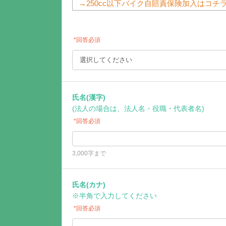
→250cc以下バイク自賠責保険加入はコチ
*回答必須
氏名(漢字)
(法人の場合は、法人名・役職・代表者名)
*回答必須
3,000字まで
氏名(カナ)
※半角で入力してください
*回答必須