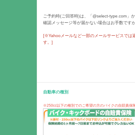
ご予約時(ご回答時)は、「@select-type
確認メッセージ等が届かない場合はお手数です
[※Yahooメールなど一部のメールサービス
す。]
自動車の種別
※250cc以下の種別でのご希望の方のバイクの自賠責保