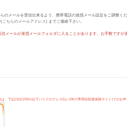
.com」からのメールを受信出来るよう、携帯電話の迷惑メール設定をご調整く
が
(こちらのメールアドレス)
までご連絡下さい。
では返信メールが迷惑メールフォルダに入ることがあります。お手数です
険は、下記(当社250cc以下バイクのクレカ払いOKの専用自賠責保険サイト)でのお