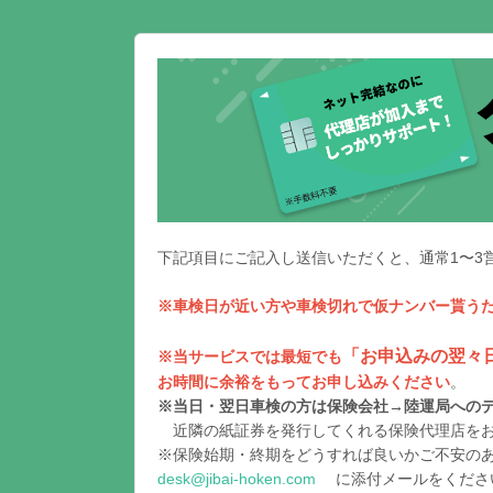
下記項目にご記入し送信いただくと、通常1〜3
※車検日が近い方や車検切れで仮ナンバー貰う
「お申込みの翌々
※当サービスでは最短でも
お時間に余裕をもってお申し込みください
。
※当日・翌日車検の方は保険会社→陸運局への
近隣の紙証券を発行してくれる保険代理店をお
※保険始期・終期をどうすれば良いかご不安の
desk@jibai-hoken.com
に添付メールをくださ