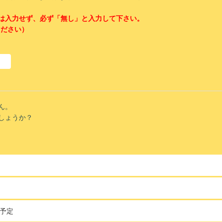
は入力せず、必ず「無し」と入力して下さい。
ください）
ん。
しょうか？
入予定