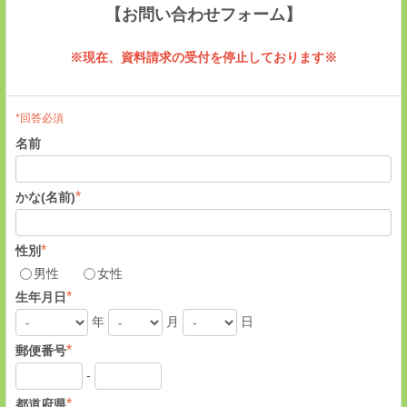
【お問い合わせフォーム】
※現在、資料請求の受付を停止しております※
*回答必須
名前
*
かな(名前)
*
性別
男性
女性
*
生年月日
年
月
日
*
郵便番号
-
*
都道府県