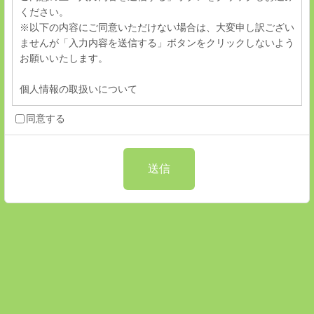
ください。
※以下の内容にご同意いただけない場合は、大変申し訳ござい
ませんが「入力内容を送信する」ボタンをクリックしないよう
お願いいたします。
個人情報の取扱いについて
同意する
1. 個人情報の利用目的
当社は、個人からご提供頂く個人情報を、以下の利用目的のた
めに使用させて頂きます。
送信
（1） ご利用者様の特定のため 。
（2） お客様からのお問い合わせ、ご依頼、ご要望への対応、
確認、およびその記録のため 。
（3） 当社のカタログ・チラシ等の印刷物の発送、およびごメ
ールマガジン等のEメールの配信のため 。
（4） 展示会や講習会等のイベントにおける参加者様の確認、
およびその後の連絡等を行うため。
なお、当社はご本人様への通知、または公表なく上記利用目的