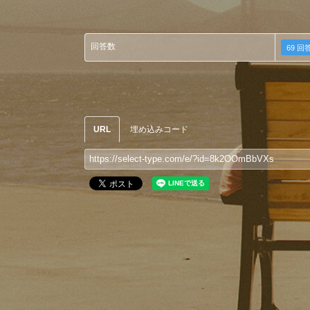
回答数
69 回
URL
埋め込みコード