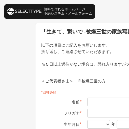
無料で作れるホームページ・
予約システム・メールフォーム
「生きて、繋いで -被爆三世の家族写
以下の項目にご記入をお願いします。
折り返し、ご連絡させていただきます。
※５日以上返信がない場合は、恐れ入りますが
＜ご代表者さま＞ ※被爆三世の方
*回答必須
*
名前
*
フリガナ
年
*
生年月日