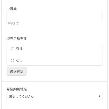
ご職業
50字まで
現在ご所有艇
有り
なし
選択解除
希望納艇地域
選択してください