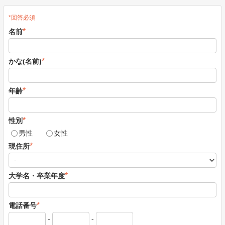
*回答必須
*
名前
*
かな(名前)
*
年齢
*
性別
男性
女性
*
現住所
*
大学名・卒業年度
*
電話番号
-
-