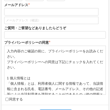
*
メールアドレス
ご質問・ご要望などありましたらどうぞ
*
プライバシーポリシーの同意
入力内容のご確認の前に、プライバシーポリシーをお読みくだ
さい。
プライバシーポリシーへの同意は下記にチェックを入れてくだ
さい。
1 個人情報とは
「個人情報」とは、利用者個人に関する情報であって、当該情
報に含まれる氏名、電話番号、メールアドレス、その他の記述
等により当該利用者を識別することができるもの（他の情報と
同意する
容易に照合することができ、それにより特定の個人を識別する
ことができることとなるものを含む。）ものと定義します。