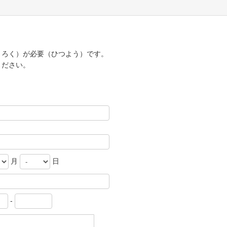
うろく）が必要（ひつよう）です。
ください。
月
日
-