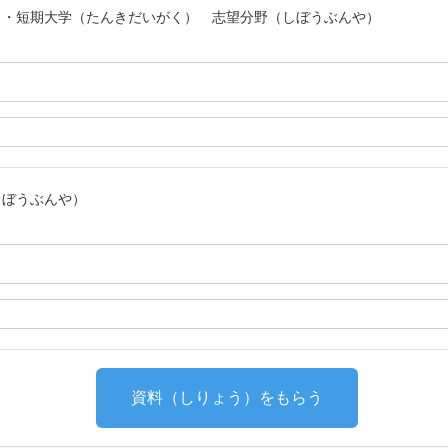
）・短期大学（たんきだいがく） 志望分野（しぼうぶんや）
しぼうぶんや）
資料（しりょう）をもらう