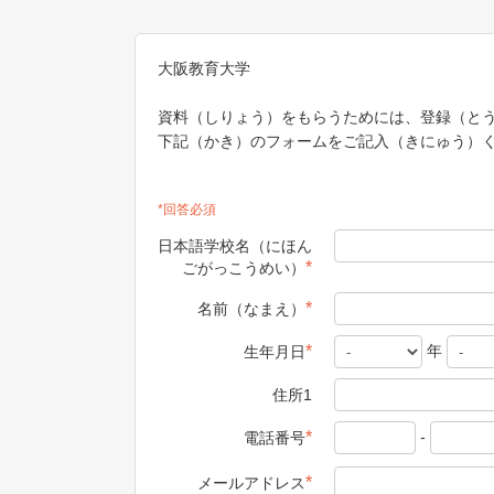
大阪教育大学
資料（しりょう）をもらうためには、登録（と
下記（かき）のフォームをご記入（きにゅう）
*回答必須
日本語学校名（にほん
*
ごがっこうめい）
*
名前（なまえ）
年
*
生年月日
住所1
-
*
電話番号
*
メールアドレス