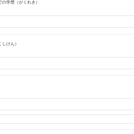
での学歴（がくれき）
くしけん）