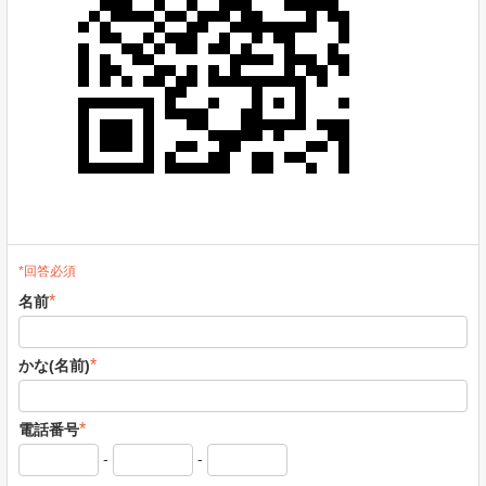
*回答必須
*
名前
*
かな(名前)
*
電話番号
-
-