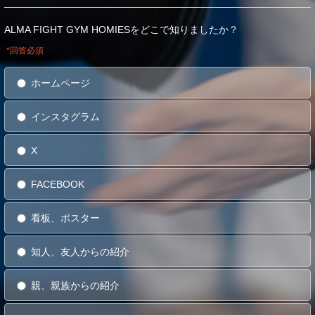
ALMA FIGHT GYM HOMIESをどこで知りましたか？
*回答必須
ホームページ
インスタグラム
X
FACEBOOK
看板、ポスター
知人、友人からの紹介
親、親族からの紹介