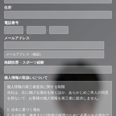
*
住所
*
電話番号
-
-
*
メールアドレス
*
格闘技歴・スポーツ経験
*
個人情報の取扱いについて
個人情報の第三者提供に関する制限
当社は、次に掲げる場合を除くほか、あらかじめご本人の同意
を得ないで、お客様の個人情報を第三者に提供しません。
1. 法令に基づく場合
2. 人の生命、身体または財産の保護のために必要がある場合で