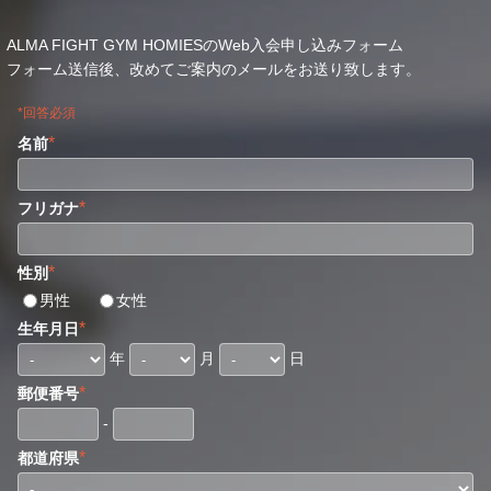
ALMA FIGHT GYM HOMIESのWeb入会申し込みフォーム
フォーム送信後、改めてご案内のメールをお送り致します。
*回答必須
*
名前
*
フリガナ
*
性別
男性
女性
*
生年月日
年
月
日
*
郵便番号
-
*
都道府県