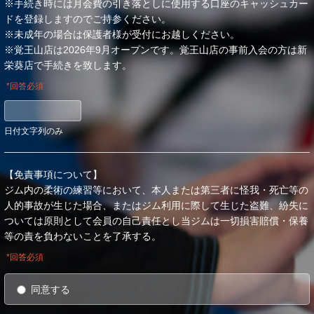
※手続き時には月会費の引き落としに使用する口座のキャッシュカー
ドを登録しますのでご持参ください。
ご本人の同意がある場合
※未成年の場合は保護者様が受付にお越しください。
警察からの要請など、官公署からの要請の場合
※覚王山店は2026年9月オープンです。覚王山店の事前入会の方は新
法律の適用を受ける場合
栄葵店で手続きを致します。
■個人情報の開示、訂正等について
*回答必須
当店は、お客様ご本人からの自己情報の開示、訂正、削除等の
お求めがあった場合は、確実に応じます。
日付文字列のみ
個人情報保護に関するお問い合わせ先
TEL/FAX： 052-325-6199
【免責事項について】
mail：afghomies@gmail.com
ジム内の柔術の練習等において、本人または第三者に怪我・死亡等の
ALMA FIGHT GYM HOMIES
人的事故が生じた場合、またはジム利用に際して生じた盗難、紛失に
ついては原則として会員の自己責任とし当ジムは一切損害賠償・保養
等の責を負わないことを了承する。
*回答必須
同意する