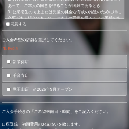
あって、ご本人の同意を得ることが困難であるとき
3. 公衆衛生の向上または児童の健全な育成の推進のために特に
必要がある場合であって、ご本人の同意を得ることが困難であ
同意する
るとき
4. 国の機関もしくは地方公共団体またはその委託を受けた者が
法令の定める事務を遂行することに対して協力する必要がある
ご入会希望の店舗を選択してください。
場合であって、ご本人の同意を得ることにより当該事務の遂行
*回答必須
に支障を及ぼすおそれがあるとき
5. あらかじめ次の事項を告知あるいは公表をしている場合
新栄葵店
(1) 利用目的に第三者への提供を含むこと
(2) 第三者に提供されるデータの項目
(3) 第三者への提供の手段または方法
千音寺店
(4) ご本人の求めに応じて個人情報の第三者への提供を停止す
ること
覚王山店 ※2026年9月オープン
ただし次に掲げる場合は上記に定める第三者には該当しませ
ん。
(4.1) 当社が利用目的の達成に必要な範囲内において個人情報
ご入会手続きの「ご希望来館日・時間」をご記入ください。
の取り扱いの全部または一部を委託する場合
(4.2) 合併その他の事由による事業の承継に伴って個人情報が
口座登録・初期費用のお支払いを致します。
提供される場合