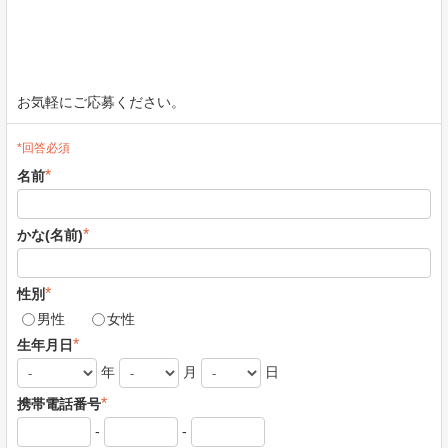
お気軽にご応募ください。
*回答必須
*
名前
*
かな(名前)
*
性別
男性
女性
*
生年月日
年
月
日
*
携帯電話番号
-
-