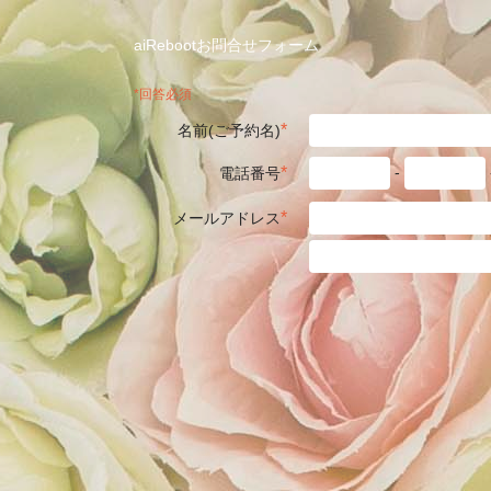
aiRebootお問合せフォーム
*回答必須
*
名前(ご予約名)
-
*
電話番号
*
メールアドレス