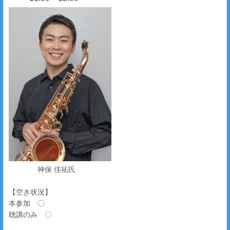
神保 佳祐氏
【空き状況】
本参加 〇
聴講のみ 〇