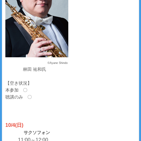
©Ayane Shindo
林田 祐和氏
【空き状況】
本参加 〇
聴講のみ 〇
10/4(日)
サクソフォン
11:00～12:00