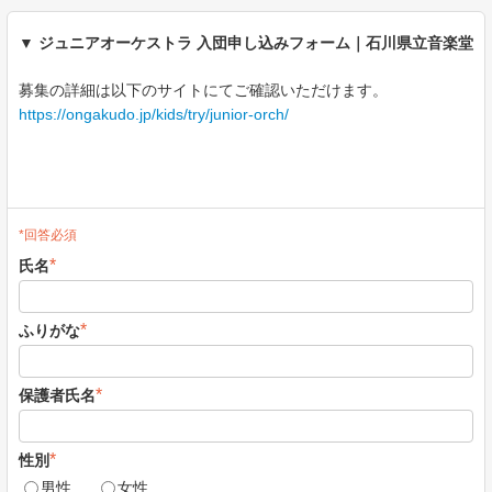
▼ ジュニアオーケストラ 入団申し込みフォーム｜石川県立音楽堂
募集の詳細は以下のサイトにてご確認いただけます。
https://ongakudo.jp/kids/try/junior-orch/
*回答必須
*
氏名
*
ふりがな
*
保護者氏名
*
性別
男性
女性