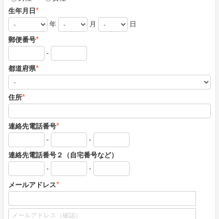
*
生年月日
年
月
日
*
郵便番号
-
*
都道府県
*
住所
*
連絡先電話番号
-
-
連絡先電話番号２（自宅番号など）
-
-
*
メールアドレス