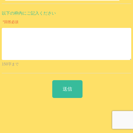
以下の枠内にご記入ください
*回答必須
150字まで
送信