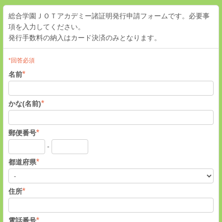
総合学園ＪＯＴアカデミー諸証明発行申請フォームです。必要事
項を入力してください。
発行手数料の納入はカード決済のみとなります。
*回答必須
*
名前
*
かな(名前)
*
郵便番号
-
*
都道府県
*
住所
*
電話番号