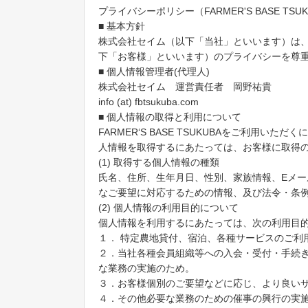
プライバシーポリシー（FARMER'S BASE TSUK
■ 基本方針
株式会社セイム（以下「当社」といいます）は、個人
下「お客様」といいます）のプライバシーを尊
■ 個人情報管理者(代理人)
株式会社セイム 運営責任者 岡野祐貴
info (at) fbtsukuba.com
■ 個人情報の取得と利用について
FARMER‘S BASE TSUKUBAをご利
人情報を取得するにあたっては、お客様に取得
(1) 取得する個人情報の種類
氏名、住所、生年月日、性別、家族情報、Eメ
なご要望に対応するための情報、及び法令・条
(2) 個人情報の利用目的について
個人情報を利用するにあたっては、次の利用目
１． 特定農地貸付、宿泊、各種サービスのご利
２．当社各種会員組織等への入会・受付・手続
な業務の実施のため。
３．お客様個別のご要望などに応じ、より良い
４．その他必要な業務のための催事の興行の実