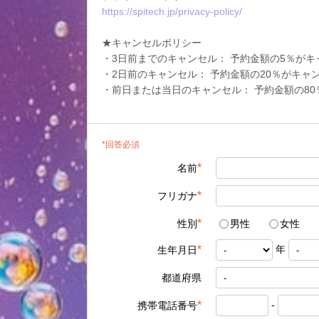
https://spitech.jp/privacy-policy/
★キャンセルポリシー
・3日前までのキャンセル： 予約金額の5％が
・2日前のキャンセル： 予約金額の20％がキャ
・前日または当日のキャンセル： 予約金額の8
*回答必須
*
名前
*
フリガナ
*
性別
男性
女性
年
*
生年月日
都道府県
-
*
携帯電話番号