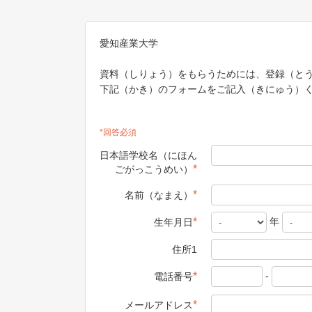
愛知産業大学
資料（しりょう）をもらうためには、登録（と
下記（かき）のフォームをご記入（きにゅう）
*回答必須
日本語学校名（にほん
*
ごがっこうめい）
*
名前（なまえ）
年
*
生年月日
住所1
-
*
電話番号
*
メールアドレス