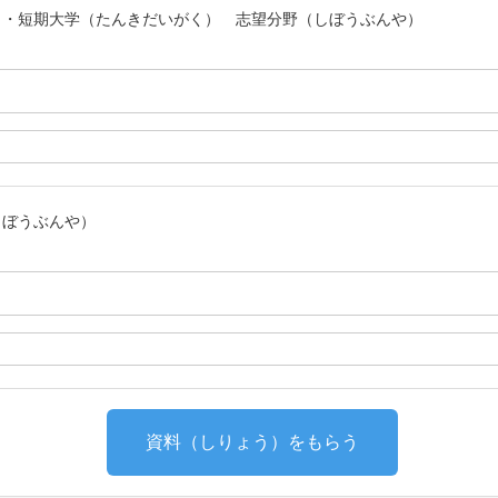
）・短期大学（たんきだいがく） 志望分野（しぼうぶんや）
しぼうぶんや）
資料（しりょう）をもらう