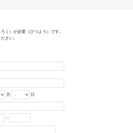
うろく）が必要（ひつよう）です。
ください。
月
日
-