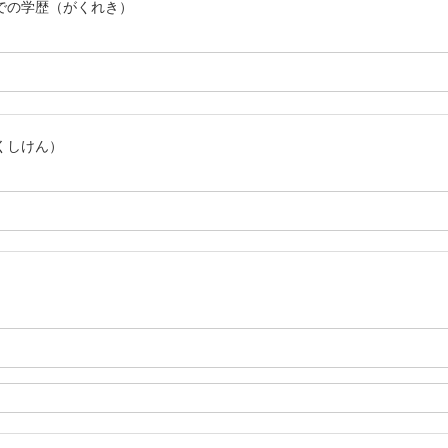
での学歴（がくれき）
くしけん）