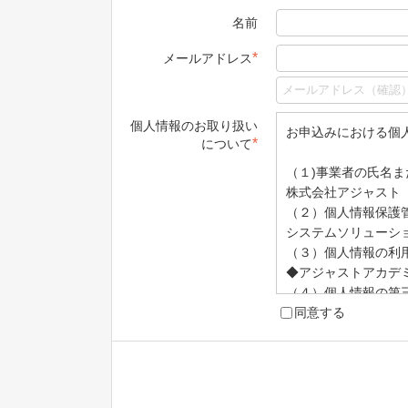
名前
*
メールアドレス
個人情報のお取り扱い
お申込みにおける個
*
について
（１)事業者の氏名ま
株式会社アジャスト
（２）個人情報保護
システムソリューシ
（３）個人情報の利
◆アジャストアカデ
（４）個人情報の第
取得した個人情報は
同意する
（５）個人情報の取
取得した個人情報の
（６）保有個人デー
ご本人からの求めに