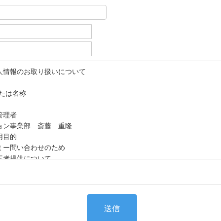
人情報のお取り扱いについて
たは名称
管理者
ョン事業部 斎藤 重隆
用目的
ミー問い合わせのため
三者提供について
法令等による場合を除いて第三者に提供することはありません。
り扱いの委託について
取り扱いの全部または、一部を委託することはありません。
タの開示等および問い合わせ窓口について
送信
より、当社が保有する保有個人データの利用目的の通知・開示・内容の