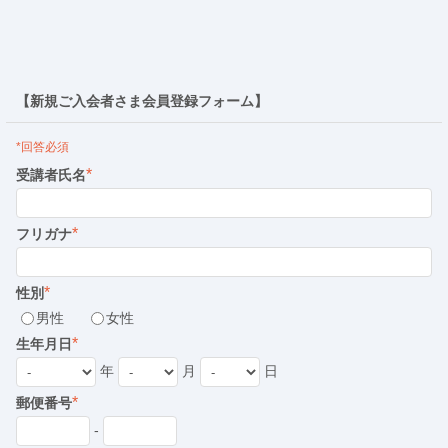
【新規ご入会者さま会員登録フォーム】
*回答必須
*
受講者氏名
*
フリガナ
*
性別
男性
女性
*
生年月日
年
月
日
*
郵便番号
-