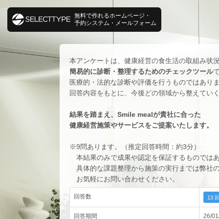
無料で作れるホームページ・
予約システム・メールフォーム
本アンケートは、健康経営の食生活の取組み状
簡易的に診断・整理するためのチェックツール
医療的・法的な診断や評価を行うものではあり
回答内容をもとに、今後どの領域から整えてい
結果を踏まえ、Smile mealが貴社に合った
健康経営施策やサービスをご提案いたします。
※9問あります。（推定回答時間：約3分）
本結果のみで成果や認定を保証するものではあ
具体的な課題整理から施策の実行までは弊社の
お気軽にお問い合わせください。
回答数
13 
回答期間
26/01