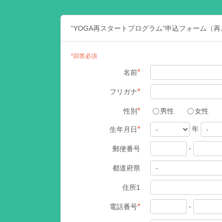
“YOGA再スタートプログラム”申込フォーム（
*回答必須
*
名前
*
フリガナ
*
性別
男性
女性
年
*
生年月日
-
郵便番号
都道府県
住所1
-
*
電話番号