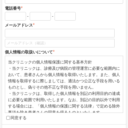
*
電話番号
-
-
*
メールアドレス
*
個人情報の取扱いについて
当クリニックの個人情報保護に関する基本方針
・当クリニックは、診療及び病院の管理運営に必要な範囲内に
おいて、患者さんから個人情報を取得いたします。また、個人
情報を取得するに際しましては、適法かつ公正な手段を用いる
ものとし、偽りその他不正な手段を用いません。
・当クリニックは、取得した個人情報を別記の利用目的の達成
に必要な範囲で利用いたします。なお、別記の目的以外で利用
する場合には、「個人情報の保護に関する法律」で定める除外
事項を除き患者さんの同意を得るものといたします。
同意する
・当クリニックは、一部の検査業務、機器・院内システム・w
ebシステムの保守管理、一部の廃棄物処理の業務を外部の事