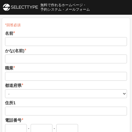
無料で作れるホームページ・
予約システム・メールフォーム
*回答必須
*
名前
*
かな(名前)
*
職業
*
都道府県
住所1
*
電話番号
-
-