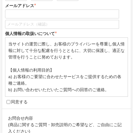
*
メールアドレス
*
個人情報の取扱いについて
当サイトの運営に際し、お客様のプライバシーを尊重し個人情
報に対して十分な配慮を行うとともに、大切に保護し、適正な
管理を行うことに努めております。
【個人情報の利用目的】
a) お客様のご要望に合わせたサービスをご提供するための各
種ご連絡。
b) お問い合わせいただいたご質問への回答のご連絡。
同意する
公正かつ適正な手段で、上記目的に必要となる個人情報を収集
します。
お問合せ内容
取得した個人情報は、ご本人の同意なしに上記利用目的以外で
(商品に関するご質問・卸売説明のご希望など、ご自由にご記
は利用しません。
入ください)