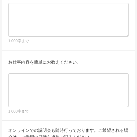
国内外を問わず、法令により認められる場合を除き、ご本人の
同意を得ずに第三者に情報を提供しません。
ご本人からの求めに応じ、当該ご本人の個人情報を開示しま
す。
公開された個人情報が事実と異なる場合、訂正や削除に応じま
1,000字まで
す。
個人情報の取り扱いに関する苦情に対し、適切・迅速に対処し
ます。
お仕事内容を簡単にお教えください。
本個人情報保護方針は、当サイト内で適用されるものです。
1,000字まで
オンラインでの説明会も随時行っております。ご希望される場