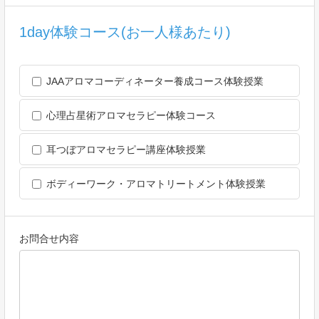
住所：〒150-0013 東京都 渋谷区 恵比寿2-6-29 2階
店舗名：Aroma Salon Prana （アロマサロンプラーナ）
1day体験コース(お一人様あたり)
電話：03-6886-3026
Eメールアドレス：ebisu@prana-prana.com
JAAアロマコーディネーター養成コース体験授業
心理占星術アロマセラピー体験コース
耳つぼアロマセラピー講座体験授業
ボディーワーク・アロマトリートメント体験授業
お問合せ内容