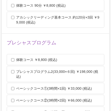
いの全部または一部を委託する場合
体験コース 90分 ￥8,800 (税込)
合併その他の事由による事業の承継に伴って個人情報が提供さ
れる場合
アカシックリーディング基本コース 約120分×3回 ￥9
個人情報を特定の者との間で共同して利用する場合であって，
9,000 (税込)
その旨並びに共同して利用される個人情報の項目，共同して利
用する者の範囲，利用する者の利用目的および当該個人情報の
管理について責任を有する者の氏名または名称について，あら
かじめ本人に通知し，または本人が容易に知り得る状態に置い
プレシャスプログラム
た場合
第6条（個人情報の開示）
当社は，本人から個人情報の開示を求められたときは，本人に
体験コース ￥8,800 (税込)
対し，遅滞なくこれを開示します。ただし，開示することによ
り次のいずれかに該当する場合は，その全部または一部を開示
プレシャスプログラム2(33,000×６回) ￥198,000 (税
しないこともあり，開示しない決定をした場合には，その旨を
込)
遅滞なく通知します。なお，個人情報の開示に際しては，1件
あたり1，000円の手数料を申し受けます。
ベーシックコース①(3時間×1回) ￥33,000 (税込)
本人または第三者の生命，身体，財産その他の権利利益を害す
るおそれがある場合
ベーシックコース②(3時間×2回) ￥66,000 (税込)
当社の業務の適正な実施に著しい支障を及ぼすおそれがある場
合