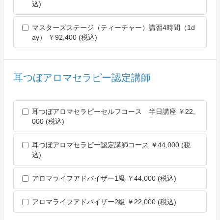
込)
した場合には，遅滞なく，当該個人情報の利用停止等を行いま
す。
マスターズステージ（ティーチャー）講習4時間（1d
当社は，前項の規定に基づき利用停止等を行った場合，または
ay） ￥92,400 (税込)
利用停止等を行わない旨の決定をしたときは，遅滞なく，これ
をユーザーに通知します。
前2項にかかわらず，利用停止等に多額の費用を有する場合そ
の他利用停止等を行うことが困難な場合であって，ユーザーの
耳つぼアロマセラピー認定講師
権利利益を保護するために必要なこれに代わるべき措置をとれ
る場合は，この代替策を講じるものとします。
第9条（プライバシーポリシーの変更）
耳つぼアロマセラピーセルフコース 半日講座 ￥22,
本ポリシーの内容は，法令その他本ポリシーに別段の定めのあ
000 (税込)
る事項を除いて，ユーザーに通知することなく，変更すること
ができるものとします。
耳つぼアロマセラピー認定講師コース ￥44,000 (税
当社が別途定める場合を除いて，変更後のプライバシーポリシ
込)
ーは，本ウェブサイトに掲載したときから効力を生じるものと
します。
アロマライフアドバイザー1級 ￥44,000 (税込)
第10条（お問い合わせ窓口）
本ポリシーに関するお問い合わせは，下記の窓口までお願いい
アロマライフアドバイザー2級 ￥22,000 (税込)
たします。