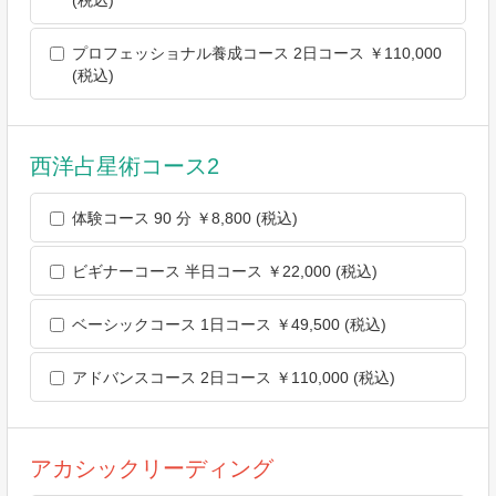
除きます。
人の生命，身体または財産の保護のために必要がある場合であ
プロフェッショナル養成コース 2日コース ￥110,000
って，本人の同意を得ることが困難であるとき
(税込)
公衆衛生の向上または児童の健全な育成の推進のために特に必
要がある場合であって，本人の同意を得ることが困難であると
き
西洋占星術コース2
国の機関もしくは地方公共団体またはその委託を受けた者が法
令の定める事務を遂行することに対して協力する必要がある場
体験コース 90 分 ￥8,800 (税込)
合であって，本人の同意を得ることにより当該事務の遂行に支
障を及ぼすおそれがあるとき
予め次の事項を告知あるいは公表し，かつ当社が個人情報保護
ビギナーコース 半日コース ￥22,000 (税込)
委員会に届出をしたとき
利用目的に第三者への提供を含むこと
ベーシックコース 1日コース ￥49,500 (税込)
第三者に提供されるデータの項目
第三者への提供の手段または方法
アドバンスコース 2日コース ￥110,000 (税込)
本人の求めに応じて個人情報の第三者への提供を停止すること
本人の求めを受け付ける方法
前項の定めにかかわらず，次に掲げる場合には，当該情報の提
供先は第三者に該当しないものとします。
アカシックリーディング
当社が利用目的の達成に必要な範囲内において個人情報の取扱