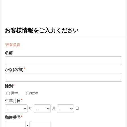
お客様情報をご入力ください
*回答必須
名前
*
かな(名前)
*
性別
男性
女性
*
生年月日
年
月
日
*
郵便番号
-