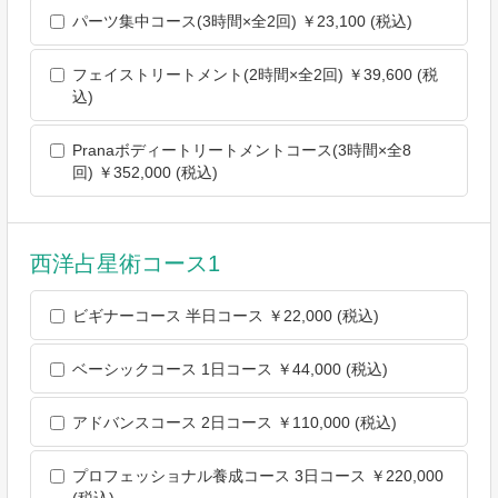
ン等及び当社が提供する他のサービスの案内のメールを送付す
パーツ集中コース(3時間×全2回) ￥23,100 (税込)
るため
メンテナンス，重要なお知らせなど必要に応じたご連絡のため
フェイストリートメント(2時間×全2回) ￥39,600 (税
利用規約に違反したユーザーや，不正・不当な目的でサービス
込)
を利用しようとするユーザーの特定をし，ご利用をお断りする
ため
Pranaボディートリートメントコース(3時間×全8
ユーザーにご自身の登録情報の閲覧や変更，削除，ご利用状況
回) ￥352,000 (税込)
の閲覧を行っていただくため
有料サービスにおいて，ユーザーに利用料金を請求するため
上記の利用目的に付随する目的
第4条（利用目的の変更）
西洋占星術コース1
当社は，利用目的が変更前と関連性を有すると合理的に認めら
れる場合に限り，個人情報の利用目的を変更するものとしま
ビギナーコース 半日コース ￥22,000 (税込)
す。
利用目的の変更を行った場合には，変更後の目的について，当
ベーシックコース 1日コース ￥44,000 (税込)
社所定の方法により，ユーザーに通知し，または本ウェブサイ
ト上に公表するものとします。
アドバンスコース 2日コース ￥110,000 (税込)
第5条（個人情報の第三者提供）
当社は，次に掲げる場合を除いて，あらかじめユーザーの同意
を得ることなく，第三者に個人情報を提供することはありませ
プロフェッショナル養成コース 3日コース ￥220,000
ん。ただし，個人情報保護法その他の法令で認められる場合を
(税込)