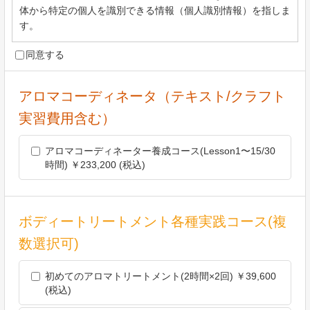
体から特定の個人を識別できる情報（個人識別情報）を指しま
す。
同意する
第2条（個人情報の収集方法）
当社は，ユーザーが利用登録をする際に氏名，生年月日，住
所，電話番号，メールアドレス，銀行口座番号，クレジットカ
アロマコーディネータ（テキスト/クラフト
ード番号，運転免許証番号などの個人情報をお尋ねすることが
実習費用含む）
あります。また，ユーザーと提携先などとの間でなされたユー
ザーの個人情報を含む取引記録や決済に関する情報を,当社の
提携先（情報提供元，広告主，広告配信先などを含みます。以
アロマコーディネーター養成コース(Lesson1〜15/30
下，｢提携先｣といいます。）などから収集することがありま
時間) ￥233,200 (税込)
す。
第3条（個人情報を収集・利用する目的）
ボディートリートメント各種実践コース(複
当社が個人情報を収集・利用する目的は，以下のとおりです。
数選択可)
当社サービスの提供・運営のため
ユーザーからのお問い合わせに回答するため（本人確認を行う
初めてのアロマトリートメント(2時間×2回) ￥39,600
ことを含む）
(税込)
ユーザーが利用中のサービスの新機能，更新情報，キャンペー