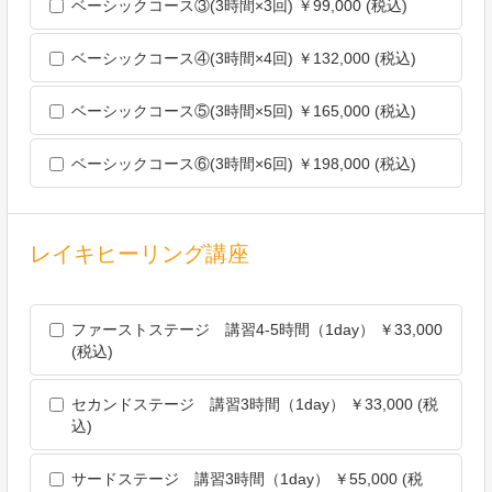
ベーシックコース③(3時間×3回) ￥99,000 (税込)
その他法令に違反することとなる場合
前項の定めにかかわらず，履歴情報および特性情報などの個人
情報以外の情報については，原則として開示いたしません。
ベーシックコース④(3時間×4回) ￥132,000 (税込)
第7条（個人情報の訂正および削除）
ユーザーは，当社の保有する自己の個人情報が誤った情報であ
ベーシックコース⑤(3時間×5回) ￥165,000 (税込)
る場合には，当社が定める手続きにより，当社に対して個人情
報の訂正，追加または削除（以下，「訂正等」といいます。）
ベーシックコース⑥(3時間×6回) ￥198,000 (税込)
を請求することができます。
当社は，ユーザーから前項の請求を受けてその請求に応じる必
要があると判断した場合には，遅滞なく，当該個人情報の訂正
等を行うものとします。
レイキヒーリング講座
当社は，前項の規定に基づき訂正等を行った場合，または訂正
等を行わない旨の決定をしたときは遅滞なく，これをユーザー
に通知します。
ファーストステージ 講習4-5時間（1day） ￥33,000
第8条（個人情報の利用停止等）
(税込)
当社は，本人から，個人情報が，利用目的の範囲を超えて取り
扱われているという理由，または不正の手段により取得された
セカンドステージ 講習3時間（1day） ￥33,000 (税
ものであるという理由により，その利用の停止または消去（以
込)
下，「利用停止等」といいます。）を求められた場合には，遅
滞なく必要な調査を行います。
サードステージ 講習3時間（1day） ￥55,000 (税
前項の調査結果に基づき，その請求に応じる必要があると判断