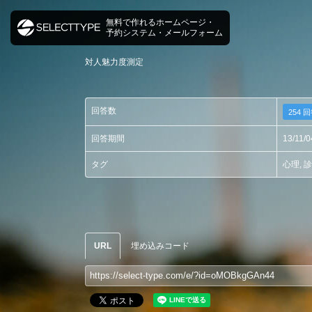
無料で作れるホームページ・
予約システム・メールフォーム
対人魅力度測定
回答数
254 
回答期間
13/11/0
タグ
心理
,
診
URL
埋め込みコード