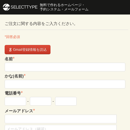
無料で作れるホームページ・
予約システム・メールフォーム
ご注文に関する内容をご入力ください。
*回答必須
Gmail登録情報を読込
*
名前
*
かな(名前)
*
電話番号
-
-
*
メールアドレス