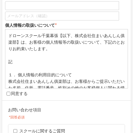
*
個人情報の取扱いについて
ドローンスクール千葉幕張【以下、株式会社住まいあんしん俱
楽部】は、お客様の個人情報等の取扱いについて、下記のとお
りお約束いたします。
記
１． 個人情報の利用目的について
株式会社住まいあんしん俱楽部は、お客様からご提示いただい
た名前、住所、電話番号、性別その他のお客様個人に関わる情
同意する
報（以下、「個人情報等」といいます）を、お客様へ適した商
品やサービス、及び会報誌・ダイレクトメール等による各種情
報のご提供のために利用させていただき、お客様の承諾なく、
お問い合わせ項目
他の目的には利用いたしません。
*回答必須
２．個人情報の第三者提供について
スクールに関するご質問