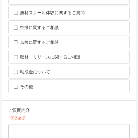
株式会社住まいあんしん俱楽部でお預かりした個人情報等を、
以下のいずれかに該当する場合を除き、第三者へ提供、取り扱
無料スクール体験に関するご質問
いを委託することはありません。
①お客様の事前の承諾を得た場合
空撮に関するご相談
②業務委託会社に対して、お客様に明示した利用目的の達成の
ために必要な範囲で個人情報等の取扱いを委託する場合
③法令の定めにより提供を求められた場合
点検に関するご相談
３．個人情報の開示等について
取材・リリースに関するご相談
株式会社住まいあんしん俱楽部は、個人情報等の開示、変更、
削除の求めがあった場合には、お客様ご本人であることをご確
助成金について
認させていただいたうえで、すみやかに対応いたします。
その他
以上
ご質問内容
*回答必須