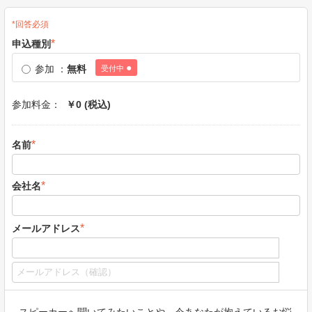
*回答必須
*
申込種別
●
参加
：
無料
受付中
参加料金：
￥
0
(税込)
*
名前
*
会社名
*
メールアドレス