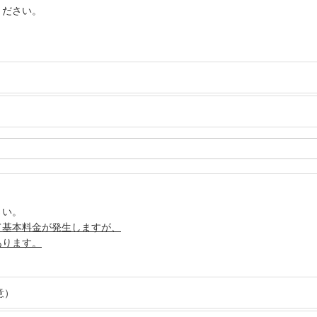
ください。
さい。
て基本料金が発生しますが、
あります。
意）