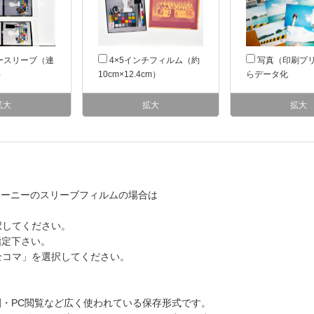
ースリーブ（連
4×5インチフィルム（約
写真（印刷プ
）
10cm×12.4cm）
らデータ化
拡大
拡大
拡大
ローニーのスリーブフィルムの場合は
択してください。
指定下さい。
全コマ」を選択してください。
印刷・PC閲覧など広く使われている保存形式です。