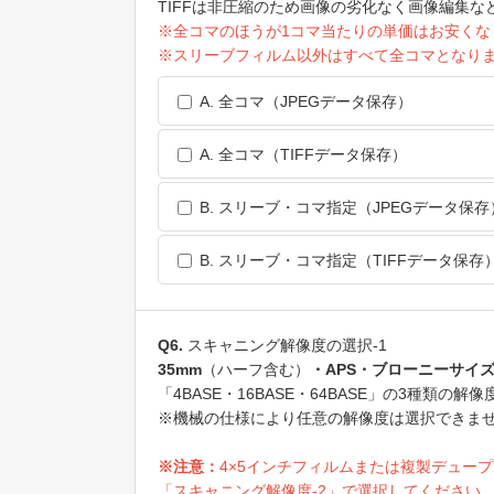
TIFFは非圧縮のため画像の劣化なく画像編集
※全コマのほうが1コマ当たりの単価はお安くな
※スリーブフィルム以外はすべて全コマとなり
A. 全コマ（JPEGデータ保存）
A. 全コマ（TIFFデータ保存）
B. スリーブ・コマ指定（JPEGデータ保存
B. スリーブ・コマ指定（TIFFデータ保存
Q6.
スキャニング解像度の選択-1
35mm
（ハーフ含む）
・APS・ブローニーサイ
「4BASE・16BASE・64BASE」の3種類の
※機械の仕様により任意の解像度は選択できま
※注意：
4×5インチフィルムまたは複製デュー
「スキャニング解像度-2」で選択してください