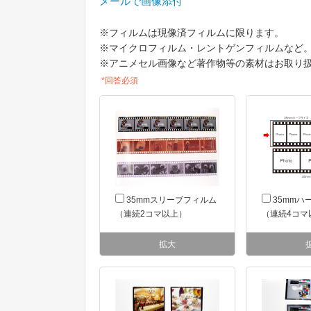
メールで画像添付
※フィルムは現像済フィルムに限ります。
※マイクロフィルム・レントゲンフィルムなど
※アニメセル画像など著作物等の素材はお取り
*回答必須
35mmスリーブフィルム
35mmハ
（連続2コマ以上）
（連続4コマ
拡大