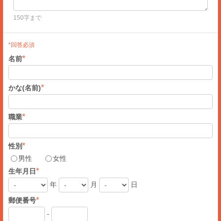
150字まで
*回答必須
*
名前
*
かな(名前)
*
職業
*
性別
男性
女性
*
生年月日
年
月
日
*
郵便番号
-