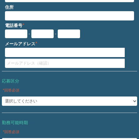
住所
*
電話番号
-
-
*
メールアドレス
応募区分
*回答必須
勤務可能時期
*回答必須