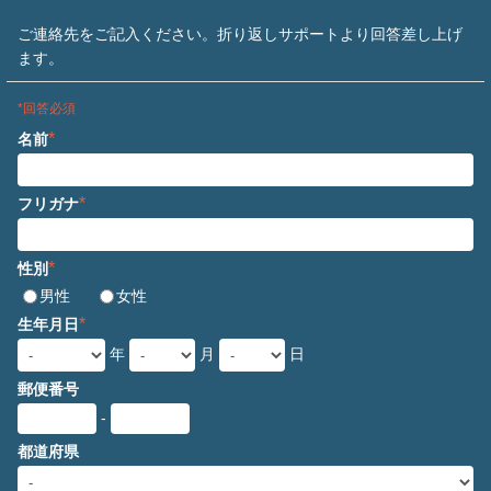
ご連絡先をご記入ください。折り返しサポートより回答差し上げ
ます。
*回答必須
*
名前
*
フリガナ
*
性別
男性
女性
*
生年月日
年
月
日
郵便番号
-
都道府県