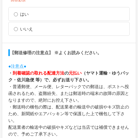
*回答必須
はい
いいえ
【郵送修理の注意点】 ※よくお読みください。
●注意点●
・
到着確認の取れる配達方法
の
元払い
（ヤマト運輸・ゆうパッ
ク・佐川急便 等）で、必ずお送り下さい。
・普通郵便、メール便、レターパックでの郵送は、ポストへ投
函されるため、盗難紛失、または郵送時の端末の故障の原因と
なりますので、絶対にお控え下さい。
・郵送時の梱包の際は、配送業者の輸送中の破損やキズ防止の
ため、新聞紙やエアパッキン等で保護した上で梱包して下さ
い。
配送業者の輸送中の破損やキズなどは当店では補償できません
ので、予めご了承下さい。