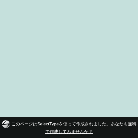
このページはSelectTypeを使って作成されました。
あなたも無料
で作成してみませんか？