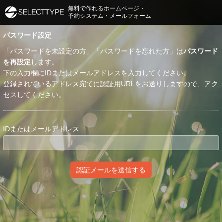
無料で作れるホームページ・
予約システム・メールフォーム
パスワード設定
「パスワードを未設定の方」「パスワードを忘れた方」は
パスワード
を再設定
します。
下の入力欄にIDまたはメールアドレスを入力してください。
登録されているアドレス宛てに認証用URLをお送りしますので、アク
セスしてください。
IDまたはメールアドレス