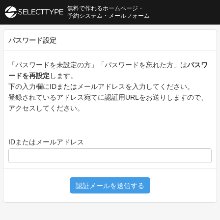
無料で作れるホームページ・
予約システム・メールフォーム
パスワード設定
「パスワードを未設定の方」「パスワードを忘れた方」は
パスワ
ードを再設定
します。
下の入力欄にIDまたはメールアドレスを入力してください。
登録されているアドレス宛てに認証用URLをお送りしますので、
アクセスしてください。
IDまたはメールアドレス