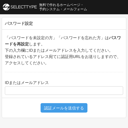
無料で作れるホームページ・
予約システム・メールフォーム
パスワード設定
「パスワードを未設定の方」「パスワードを忘れた方」は
パスワ
ードを再設定
します。
下の入力欄にIDまたはメールアドレスを入力してください。
登録されているアドレス宛てに認証用URLをお送りしますので、
アクセスしてください。
IDまたはメールアドレス