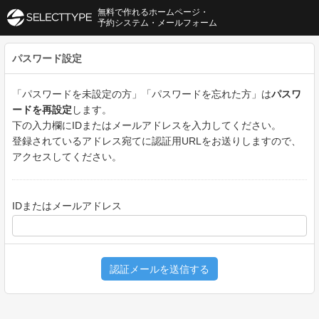
無料で作れるホームページ・
予約システム・メールフォーム
パスワード設定
「パスワードを未設定の方」「パスワードを忘れた方」は
パスワ
ードを再設定
します。
下の入力欄にIDまたはメールアドレスを入力してください。
登録されているアドレス宛てに認証用URLをお送りしますので、
アクセスしてください。
IDまたはメールアドレス