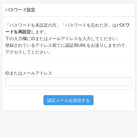
パスワード設定
「パスワードを未設定の方」「パスワードを忘れた方」は
パスワ
ードを再設定
します。
下の入力欄にIDまたはメールアドレスを入力してください。
登録されているアドレス宛てに認証用URLをお送りしますので、
アクセスしてください。
IDまたはメールアドレス