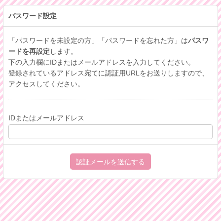
パスワード設定
「パスワードを未設定の方」「パスワードを忘れた方」は
パスワ
ードを再設定
します。
下の入力欄にIDまたはメールアドレスを入力してください。
登録されているアドレス宛てに認証用URLをお送りしますので、
アクセスしてください。
IDまたはメールアドレス