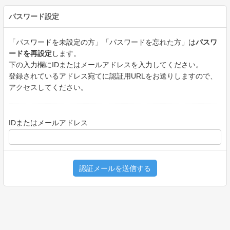
パスワード設定
「パスワードを未設定の方」「パスワードを忘れた方」は
パスワ
ードを再設定
します。
下の入力欄にIDまたはメールアドレスを入力してください。
登録されているアドレス宛てに認証用URLをお送りしますので、
アクセスしてください。
IDまたはメールアドレス