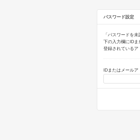
パスワード設定
「パスワードを未
下の入力欄にID
登録されているア
IDまたはメールア