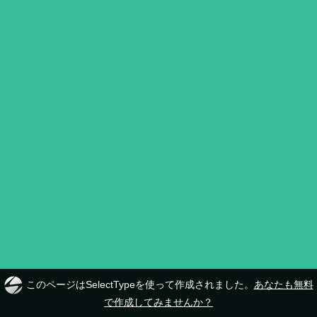
このページはSelectTypeを使って作成されました。
あなたも無料
で作成してみませんか？