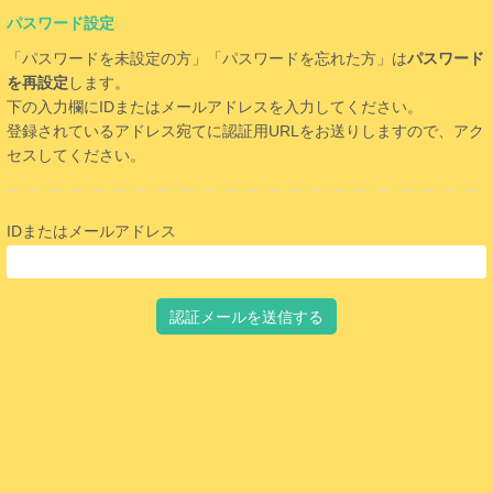
パスワード設定
「パスワードを未設定の方」「パスワードを忘れた方」は
パスワード
を再設定
します。
下の入力欄にIDまたはメールアドレスを入力してください。
登録されているアドレス宛てに認証用URLをお送りしますので、アク
セスしてください。
IDまたはメールアドレス