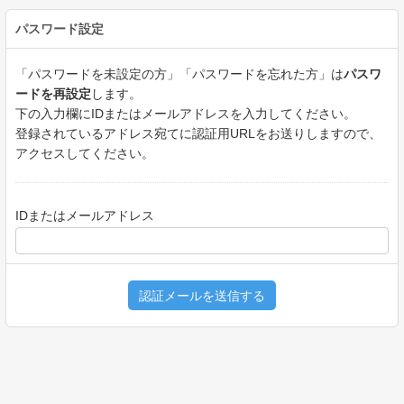
パスワード設定
「パスワードを未設定の方」「パスワードを忘れた方」は
パスワ
ードを再設定
します。
下の入力欄にIDまたはメールアドレスを入力してください。
登録されているアドレス宛てに認証用URLをお送りしますので、
アクセスしてください。
IDまたはメールアドレス